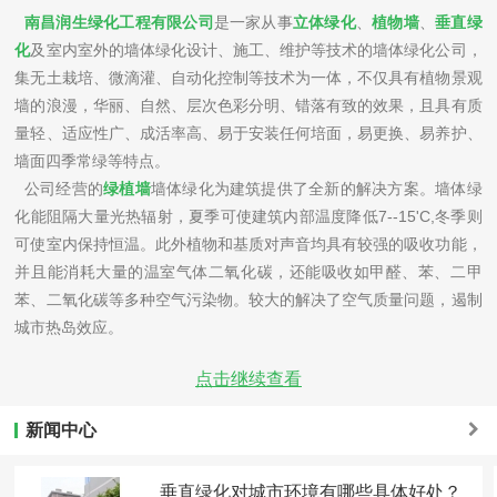
南昌润生绿化工程有限公司
是一家从事
立体绿化
、
植物墙
、
垂直绿
化
及室内室外的
墙体绿化
设计、施工、维护等技术的墙体绿化公司，
集无土栽培、微滴灌、自动化控制等技术为一体，不仅具有植物景观
墙的浪漫，华丽、自然、层次色彩分明、错落有致的效果，且具有质
量轻、适应性广、成活率高、易于安装任何培面，易更换、易养护、
墙面四季常绿等特点。
公司经营的
绿植墙
墙体绿化为建筑提供了全新的解决方案。墙体绿
化能阻隔大量光热辐射，夏季可使建筑内部温度降低7--15'C,冬季则
可使室内保持恒温。此外植物和基质对声音均具有较强的吸收功能，
并且能消耗大量的温室气体二氧化碳，还能吸收如甲醛、苯、二甲
苯、二氧化碳等多种空气污染物。较大的解决了空气质量问题，遏制
城市热岛效应。
植物可以给地球这个大家庭带来较大的好处，可以让人心灵宁静，
点击继续查看
新鮮的空气是身体不可少的养料。相信润生景观，你的选择不但会提
高你的生活质量。愿我们的植物墙能陪伴您的生活，为您打造一片美
新闻中心
丽清新的空间!墙上的艺术，高品味生活。
公司：南昌润生绿化工程有限公司
垂直绿化对城市环境有哪些具体好处？
电话：13697099708 朱先生