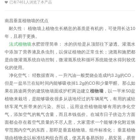
已有7461人浏览了本产品
南昌垂直植物墙的优点
耐久性： 植物墙上植物生长栖息的基质是有机的，可使用长达10
年，且易于更换。
法式植物墙
水肥管理简单： 水的供给是从顶部往下渗透。灌溉水
中添加了营养液及杀虫剂，以保证植物的正常生长；浇溉和施肥都
是由微灌溉系统自动控制，微灌溉系统和循环系统能使水得到较优
化的使用。
净化空气： 经数据查询，一升汽油一般焚烧会造成约3.2g的CO，
但是一盆吊兰在短时间内能够吸收掉1.2g的CO和少量甲醛。那么如
果在路途两旁的建筑物墙面或护栏两边建立
植物墙
，以一平米50盆
植物来栽培，是能够吸收很多从该地经过的车辆尾气，有用的减轻
轿车尾气所带来的污染。所以，运用这些植物能够有用的净化空
气，添加空气的氧气含量，而且本钱低价。在城市日子傍边方方面
面都会存在着空气质量的不尽人意，大家需求一个能够净化附近狭
窄范围内空气的东西，那即是垂直植物墙。组件标准化： 垂直植物
墙由植物盒以标准结构组合而成，使其具备易拆卸，易安装，易替