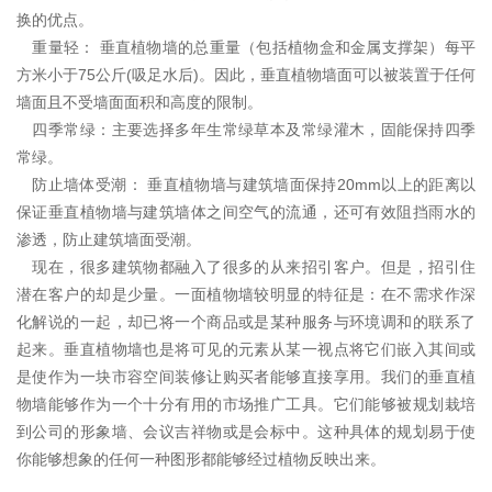
换的优点。
重量轻： 垂直植物墙的总重量（包括植物盒和金属支撑架）每平
方米小于75公斤(吸足水后)。因此，垂直植物墙面可以被装置于任何
墙面且不受墙面面积和高度的限制。
四季常绿：主要选择多年生常绿草本及常绿灌木，固能保持四季
常绿。
防止墙体受潮： 垂直植物墙与建筑墙面保持20mm以上的距离以
保证垂直植物墙与建筑墙体之间空气的流通，还可有效阻挡雨水的
渗透，防止建筑墙面受潮。
现在，很多建筑物都融入了很多的从来招引客户。但是，招引住
潜在客户的却是少量。一面植物墙较明显的特征是：在不需求作深
化解说的一起，却已将一个商品或是某种服务与环境调和的联系了
起来。垂直植物墙也是将可见的元素从某一视点将它们嵌入其间或
是使作为一块市容空间装修让购买者能够直接享用。我们的垂直植
物墙能够作为一个十分有用的市场推广工具。它们能够被规划栽培
到公司的形象墙、会议吉祥物或是会标中。这种具体的规划易于使
你能够想象的任何一种图形都能够经过植物反映出来。